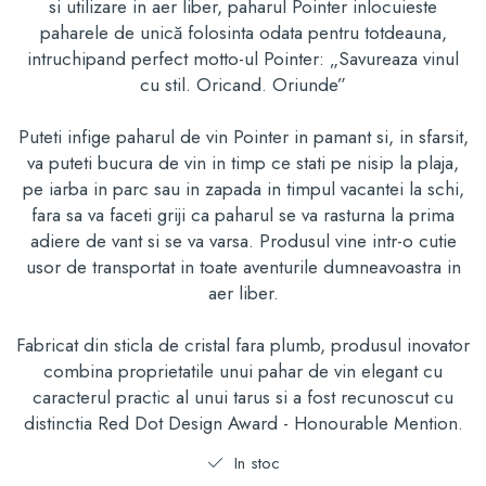
si utilizare in aer liber, paharul Pointer inlocuieste
paharele de unică folosinta odata pentru totdeauna,
intruchipand perfect motto-ul Pointer: „Savureaza vinul
cu stil. Oricand. Oriunde”
Puteti infige paharul de vin Pointer in pamant si, in sfarsit,
va puteti bucura de vin in timp ce stati pe nisip la plaja,
pe iarba in parc sau in zapada in timpul vacantei la schi,
fara sa va faceti griji ca paharul se va rasturna la prima
adiere de vant si se va varsa. Produsul vine intr-o cutie
usor de transportat in toate aventurile dumneavoastra in
aer liber.
Fabricat din sticla de cristal fara plumb, produsul inovator
combina proprietatile unui pahar de vin elegant cu
caracterul practic al unui tarus si a fost recunoscut cu
distinctia Red Dot Design Award - Honourable Mention.
In stoc