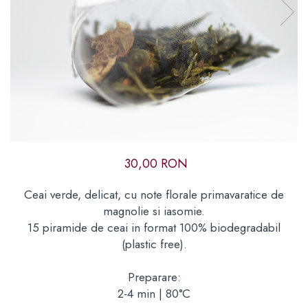
Cadouri corporate premium
Cadouri pentru cei care au
de toate
Card cadou
30,00 RON
Ceai verde, delicat, cu note florale primavaratice de
magnolie si iasomie.
15 piramide de ceai in format 100% biodegradabil
(plastic free).
Preparare:
2-4 min | 80°C