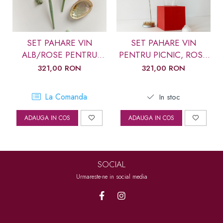
SET PAHARE VIN
SET PAHARE VIN
ALB/ROSE PENTRU
PENTRU PICNIC, ROSU
PICNIC, SCOICA
MARMURA
321,00 RON
321,00 RON
ABALONE
La Comanda
In stoc
ADAUGA IN COS
ADAUGA IN COS
SOCIAL
Urmareste-ne in social media