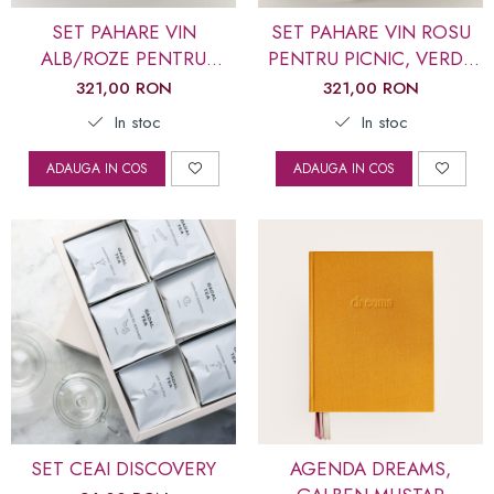
SET PAHARE VIN
SET PAHARE VIN ROSU
ALB/ROZE PENTRU
PENTRU PICNIC, VERDE
PICNIC, ROZ PERLAT
SMARALD
321,00 RON
321,00 RON
In stoc
In stoc
ADAUGA IN COS
ADAUGA IN COS
SET CEAI DISCOVERY
AGENDA DREAMS,