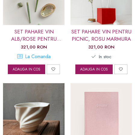
Cadouri corporate premium
Cadouri pentru cei care au
de toate
SET PAHARE VIN
SET PAHARE VIN PENTRU
Card cadou
ALB/ROSE PENTRU
PICNIC, ROSU MARMURA
PICNIC, SCOICA
321,00 RON
321,00 RON
ABALONE
La Comanda
In stoc
ADAUGA IN COS
ADAUGA IN COS