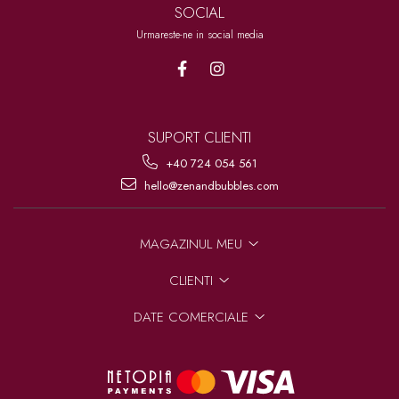
SOCIAL
Cadouri corporate premium
Urmareste-ne in social media
Cadouri pentru cei care au
de toate
Card cadou
SUPORT CLIENTI
+40 724 054 561
hello@zenandbubbles.com
MAGAZINUL MEU
CLIENTI
DATE COMERCIALE